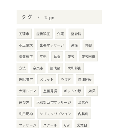
タグ
Tags
天理市
産後矯正
介護
整骨院
不正請求
出張マッサージ
産後
骨盤
骨盤矯正
平熱
体温
疲労
疲労回復
方法
奈良市
筋肉痛
大和郡山
睡眠障害
メリット
やり方
自律神経
大河ドラマ
豊臣秀長
ギックリ腰
効果
選び方
大和郡山市マッサージ
注意点
利用規約
サブスクリプション
内臓痛
マッサージ
スクール
GW
営業日