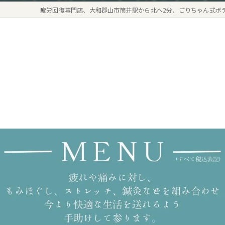
疲労回復専門店、大和郡山市筒井駅から北へ2分、ごりちゃん式ボ