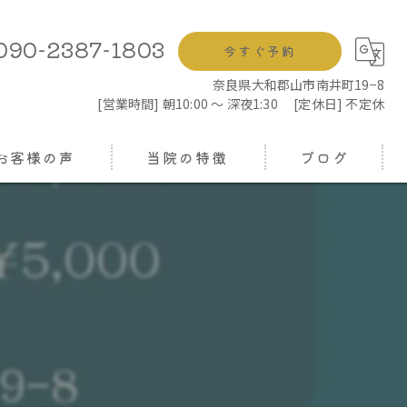
090-2387-1803
今すぐ予約
奈良県大和郡山市南井町19−8
[営業時間] 朝10:00 ～ 深夜1:30 [定休日] 不定休
お客様の声
当院の特徴
ブログ
鍼灸
コラム
もみほぐし
。
骨盤矯正
ヘッドスパ