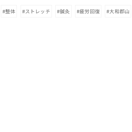
#整体
#ストレッチ
#鍼灸
#疲労回復
#大和郡山