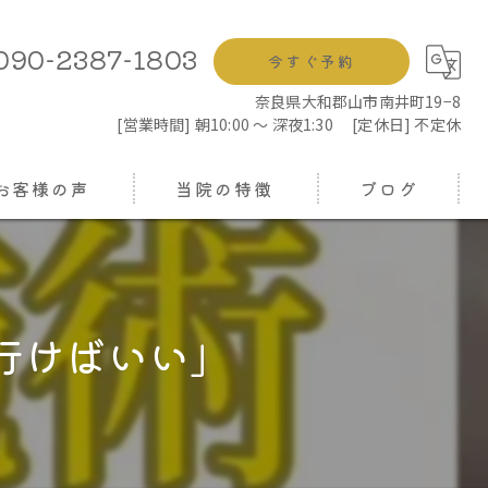
090-2387-1803
今すぐ予約
奈良県大和郡山市南井町19−8
[営業時間] 朝10:00 ～ 深夜1:30 [定休日] 不定休
お客様の声
当院の特徴
ブログ
鍼灸
コラム
もみほぐし
行けばいい」
骨盤矯正
ヘッドスパ