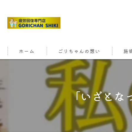
ホーム
ごりちゃんの想い
施
​「いざと