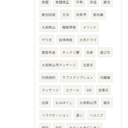
骨盤
骨盤矯正
平熱
体温
疲労
疲労回復
方法
奈良市
筋肉痛
大和郡山
睡眠障害
メリット
やり方
自律神経
大河ドラマ
豊臣秀長
ギックリ腰
効果
選び方
大和郡山市マッサージ
注意点
利用規約
サブスクリプション
内臓痛
マッサージ
スクール
GW
営業日
出張
もみほぐし
大和郡山市
鍼灸
リラクゼーション
違い
ヘルニア
病院
何科
セカンドオピニオン