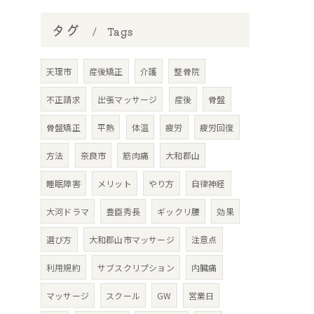
タグ
Tags
天理市
産後矯正
介護
整骨院
不正請求
出張マッサージ
産後
骨盤
骨盤矯正
平熱
体温
疲労
疲労回復
方法
奈良市
筋肉痛
大和郡山
睡眠障害
メリット
やり方
自律神経
大河ドラマ
豊臣秀長
ギックリ腰
効果
選び方
大和郡山市マッサージ
注意点
利用規約
サブスクリプション
内臓痛
マッサージ
スクール
GW
営業日