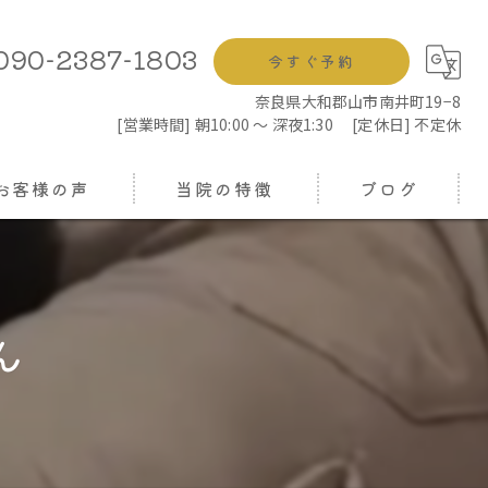
090-2387-1803
今すぐ予約
奈良県大和郡山市南井町19−8
[営業時間] 朝10:00 ～ 深夜1:30 [定休日] 不定休
お客様の声
当院の特徴
ブログ
鍼灸
コラム
もみほぐし
ん
骨盤矯正
ヘッドスパ