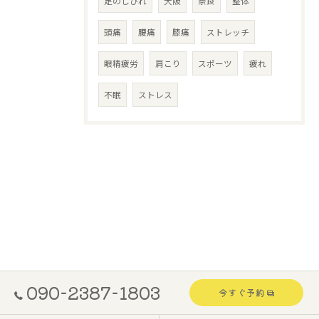
足のしびれ
大阪
奈良
整体
頭痛
腰痛
膝痛
ストレッチ
眼精疲労
肩こり
スポーツ
疲れ
不眠
ストレス
090-2387-1803
今すぐ予約