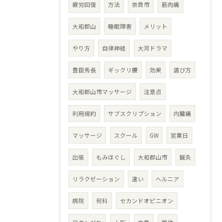
疲労回復
方法
奈良市
筋肉痛
大和郡山
睡眠障害
メリット
やり方
自律神経
大河ドラマ
豊臣秀長
ギックリ腰
効果
選び方
大和郡山市マッサージ
注意点
利用規約
サブスクリプション
内臓痛
マッサージ
スクール
GW
営業日
出張
もみほぐし
大和郡山市
鍼灸
リラクゼーション
違い
ヘルニア
病院
何科
セカンドオピニオン