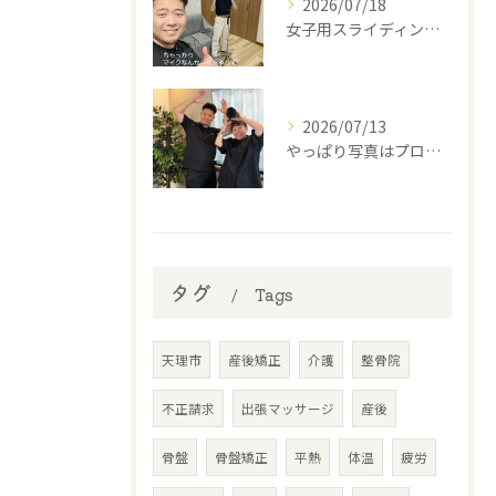
2026/07/18
女子用スライディングパンツ(スポーツインナー)を開発中の西丸...
2026/07/13
やっぱり写真はプロに撮って貰わなあかんね🤣⁡
タグ
Tags
天理市
産後矯正
介護
整骨院
不正請求
出張マッサージ
産後
骨盤
骨盤矯正
平熱
体温
疲労