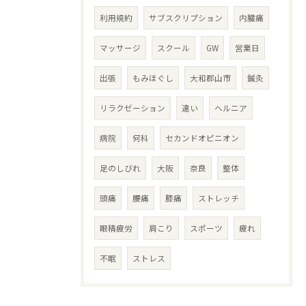
利用規約
サブスクリプション
内臓痛
マッサージ
スクール
GW
営業日
出張
もみほぐし
大和郡山市
鍼灸
リラクゼーション
違い
ヘルニア
病院
何科
セカンドオピニオン
足のしびれ
大阪
奈良
整体
頭痛
腰痛
膝痛
ストレッチ
眼精疲労
肩こり
スポーツ
疲れ
不眠
ストレス