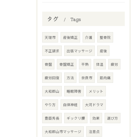
タグ
Tags
天理市
産後矯正
介護
整骨院
不正請求
出張マッサージ
産後
骨盤
骨盤矯正
平熱
体温
疲労
疲労回復
方法
奈良市
筋肉痛
大和郡山
睡眠障害
メリット
やり方
自律神経
大河ドラマ
豊臣秀長
ギックリ腰
効果
選び方
大和郡山市マッサージ
注意点