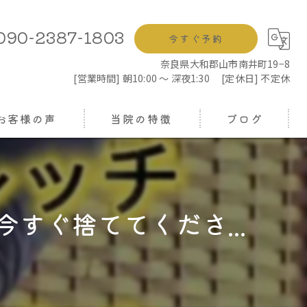
090-2387-1803
今すぐ予約
奈良県大和郡山市南井町19−8
[営業時間] 朝10:00 ～ 深夜1:30 [定休日] 不定休
お客様の声
当院の特徴
ブログ
鍼灸
コラム
もみほぐし
すぐ捨ててくださ...
骨盤矯正
ヘッドスパ