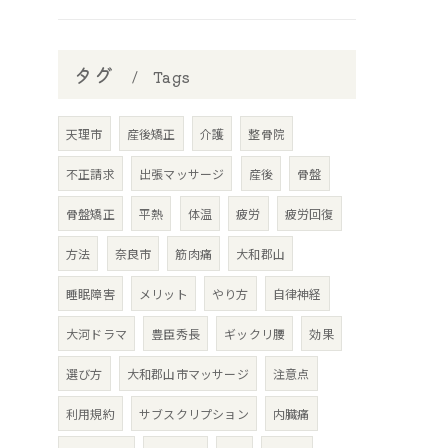
タグ
Tags
天理市
産後矯正
介護
整骨院
不正請求
出張マッサージ
産後
骨盤
骨盤矯正
平熱
体温
疲労
疲労回復
方法
奈良市
筋肉痛
大和郡山
睡眠障害
メリット
やり方
自律神経
大河ドラマ
豊臣秀長
ギックリ腰
効果
選び方
大和郡山市マッサージ
注意点
利用規約
サブスクリプション
内臓痛