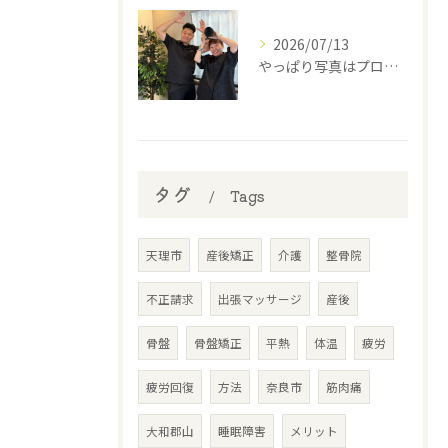
2026/07/13
やっぱり写真はプロに撮って貰わなあかんね🤣⁡
タグ
Tags
天理市
産後矯正
介護
整骨院
不正請求
出張マッサージ
産後
骨盤
骨盤矯正
平熱
体温
疲労
疲労回復
方法
奈良市
筋肉痛
大和郡山
睡眠障害
メリット