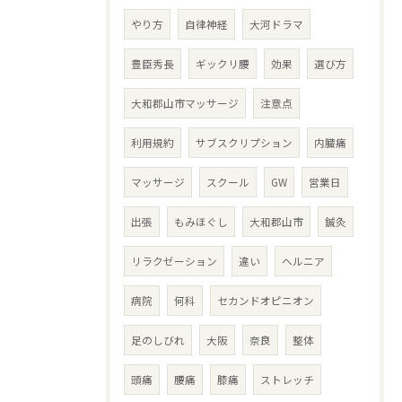
やり方
自律神経
大河ドラマ
豊臣秀長
ギックリ腰
効果
選び方
大和郡山市マッサージ
注意点
利用規約
サブスクリプション
内臓痛
マッサージ
スクール
GW
営業日
出張
もみほぐし
大和郡山市
鍼灸
リラクゼーション
違い
ヘルニア
病院
何科
セカンドオピニオン
足のしびれ
大阪
奈良
整体
頭痛
腰痛
膝痛
ストレッチ