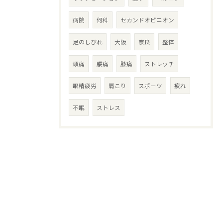
病院
何科
セカンドオピニオン
足のしびれ
大阪
奈良
整体
頭痛
腰痛
膝痛
ストレッチ
眼精疲労
肩こり
スポーツ
疲れ
不眠
ストレス