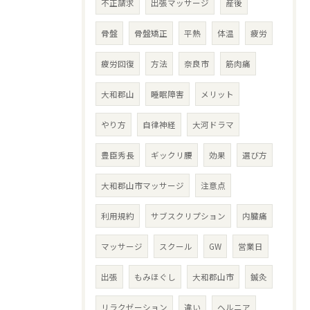
不正請求
出張マッサージ
産後
骨盤
骨盤矯正
平熱
体温
疲労
疲労回復
方法
奈良市
筋肉痛
大和郡山
睡眠障害
メリット
やり方
自律神経
大河ドラマ
豊臣秀長
ギックリ腰
効果
選び方
大和郡山市マッサージ
注意点
利用規約
サブスクリプション
内臓痛
マッサージ
スクール
GW
営業日
出張
もみほぐし
大和郡山市
鍼灸
リラクゼーション
違い
ヘルニア