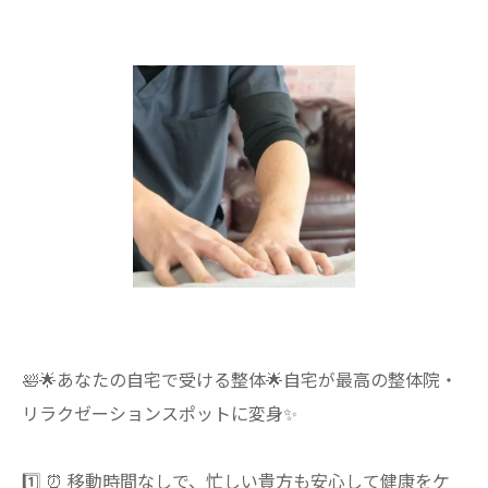
🛀🌟あなたの自宅で受ける整体🌟自宅が最高の整体院・
リラクゼーションスポットに変身✨
1️⃣ ⏰ 移動時間なしで、忙しい貴方も安心して健康をケ