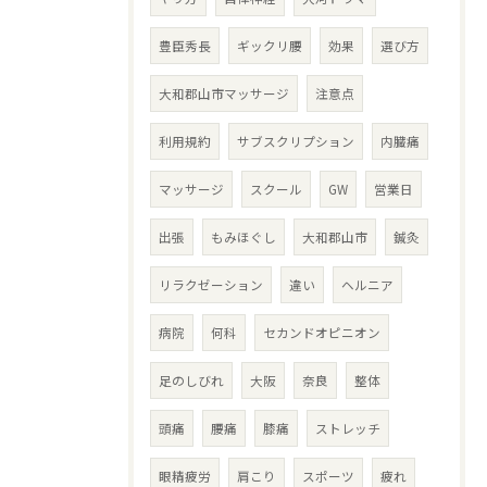
豊臣秀長
ギックリ腰
効果
選び方
大和郡山市マッサージ
注意点
利用規約
サブスクリプション
内臓痛
マッサージ
スクール
GW
営業日
出張
もみほぐし
大和郡山市
鍼灸
リラクゼーション
違い
ヘルニア
病院
何科
セカンドオピニオン
足のしびれ
大阪
奈良
整体
頭痛
腰痛
膝痛
ストレッチ
眼精疲労
肩こり
スポーツ
疲れ