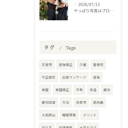
2026/07/13
やっぱり写真はプロに撮って貰わなあかんね🤣⁡
タグ
Tags
天理市
産後矯正
介護
整骨院
不正請求
出張マッサージ
産後
骨盤
骨盤矯正
平熱
体温
疲労
疲労回復
方法
奈良市
筋肉痛
大和郡山
睡眠障害
メリット
やり方
自律神経
大河ドラマ