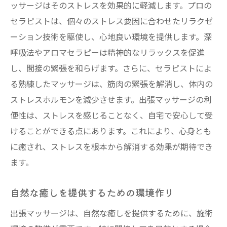
ッサージはそのストレスを効果的に軽減します。プロの
忙しい現代人に最適出張マッサージで手軽に間
セラピストは、個々のストレス要因に合わせたリラクゼ
接ケアを
ーション技術を駆使し、心地良い環境を提供します。深
忙しい現代人のための出張マッサージサー
呼吸法やアロマセラピーは精神的なリラックスを促進
ビス
し、間接の緊張を和らげます。さらに、セラピストによ
時間がない人でもできるリラクゼーション
る熟練したマッサージは、筋肉の緊張を解消し、体内の
法
ストレスホルモンを減少させます。出張マッサージの利
便性は、ストレスを感じることなく、自宅で安心して受
出張マッサージの利用がもたらす生活の変
けることができる点にあります。これにより、心身とも
化
に癒され、ストレスを根本から解消する効果が期待でき
短時間で得られるリラクゼーションの効果
ます。
現代人特有のストレスに対するケア方法
忙しい日々に取り入れるべき健康習慣
自然な癒しを提供するための環境作り
出張マッサージで実感する間接ケアの新たな可
出張マッサージは、自然な癒しを提供するために、施術
能性