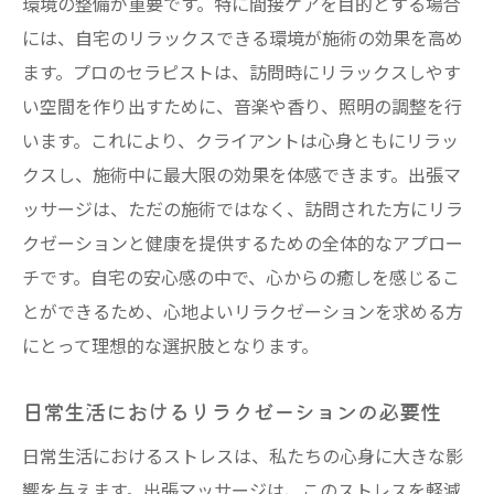
環境の整備が重要です。特に間接ケアを目的とする場合
新たな視点で見る出張マッサージの可能性
には、自宅のリラックスできる環境が施術の効果を高め
間接ケアがもたらす生活の質の向上
ます。プロのセラピストは、訪問時にリラックスしやす
実感できる変化が続く施術の工夫
い空間を作り出すために、音楽や香り、照明の調整を行
新しい技術の導入によるケアの進化
います。これにより、クライアントは心身ともにリラッ
クスし、施術中に最大限の効果を体感できます。出張マ
未来の健康を見据えたケアの重要性
ッサージは、ただの施術ではなく、訪問された方にリラ
出張マッサージが開く新たな健康の扉
クゼーションと健康を提供するための全体的なアプロー
チです。自宅の安心感の中で、心からの癒しを感じるこ
とができるため、心地よいリラクゼーションを求める方
にとって理想的な選択肢となります。
日常生活におけるリラクゼーションの必要性
日常生活におけるストレスは、私たちの心身に大きな影
響を与えます。出張マッサージは、このストレスを軽減