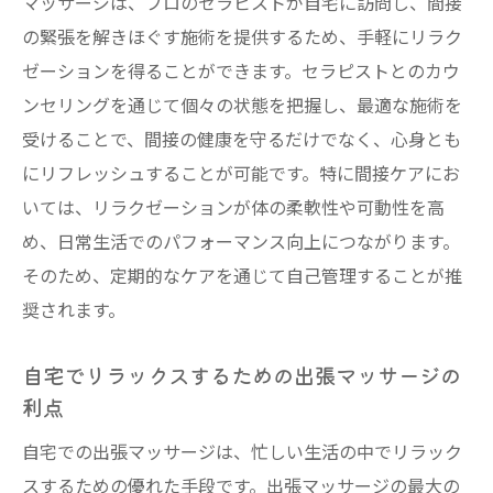
出張マッサージを選ぶ理由
マッサージは、プロのセラピストが自宅に訪問し、間接
の緊張を解きほぐす施術を提供するため、手軽にリラク
自宅で受ける施術の魅力と効果
ゼーションを得ることができます。セラピストとのカウ
間接ケアのためのカスタマイズプログラム
ンセリングを通じて個々の状態を把握し、最適な施術を
家庭環境でのリラクゼーションの実現
受けることで、間接の健康を守るだけでなく、心身とも
自宅での施術がもたらす心理的効果
にリフレッシュすることが可能です。特に間接ケアにお
出張マッサージでの間接ケアの新しい形
いては、リラクゼーションが体の柔軟性や可動性を高
プロのセラピストが教える出張マッサージの体
め、日常生活でのパフォーマンス向上につながります。
の変化
そのため、定期的なケアを通じて自己管理することが推
体の状態を改善するための専門的なアドバ
奨されます。
イス
自宅でリラックスするための出張マッサージの
セラピストの観点から見る体の変化
利点
出張マッサージによる体の柔軟性向上
自宅での出張マッサージは、忙しい生活の中でリラック
施術後の持続的な効果の秘訣
スするための優れた手段です。出張マッサージの最大の
カウンセリングから始まる効果的なケア