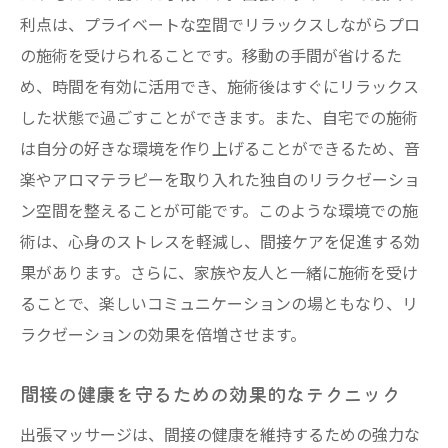
利点は、プライベートな空間でリラックスしながらプロ
セラピストとの信頼関係がもたらす効果
の施術を受けられることです。移動の手間が省けるた
間接ケアに最適な出張マッサージの具体的な効
め、時間を有効に活用でき、施術後はすぐにリラックス
果とは
した状態で過ごすことができます。また、自宅での施術
出張マッサージがもたらす具体的な健康効
は自分の好きな環境を作り上げることができるため、音
果
楽やアロマテラピーを取り入れた独自のリラクゼーショ
間接の痛みを軽減する施術の流れ
ン空間を整えることが可能です。このような環境での施
プロによる間接ケアのアプローチ法
術は、心身のストレスを軽減し、間接ケアを促進する効
施術がもたらす精神的なリラクゼーション
果があります。さらに、家族や友人と一緒に施術を受け
ることで、楽しいコミュニケーションの場ともなり、リ
持続的な健康維持のための具体策
ラクゼーションの効果を倍増させます。
日常生活へのポジティブな影響
出張マッサージで間接の硬さを解消する驚きの
間接の健康を守るための効果的なテクニック
メソッド
出張マッサージは、間接の健康を維持するための強力な
硬くなった間接を柔らかくする施術法