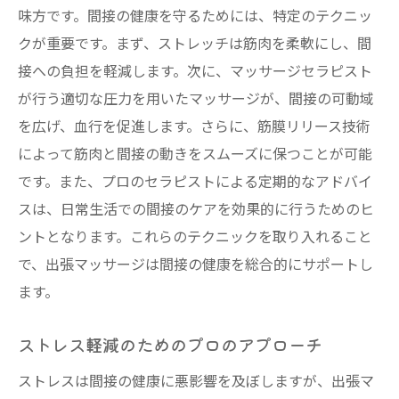
味方です。間接の健康を守るためには、特定のテクニッ
間接の動きをスムーズにするための工夫
クが重要です。まず、ストレッチは筋肉を柔軟にし、間
プロの技術で解きほぐす間接の硬さ
接への負担を軽減します。次に、マッサージセラピスト
施術による血行促進とその効果
が行う適切な圧力を用いたマッサージが、間接の可動域
日常生活でできる簡単な間接ケア法
を広げ、血行を促進します。さらに、筋膜リリース技術
間接の健康を守るための予防策
によって筋肉と間接の動きをスムーズに保つことが可能
です。また、プロのセラピストによる定期的なアドバイ
間接の痛みを和らげる出張マッサージの科学的
スは、日常生活での間接のケアを効果的に行うためのヒ
アプローチ
ントとなります。これらのテクニックを取り入れること
間接痛の原因を知るための科学的視点
で、出張マッサージは間接の健康を総合的にサポートし
痛みを軽減するための専門的な技術
ます。
技術がもたらす間接ケアの科学的根拠
施術における心理的効果とその重要性
ストレス軽減のためのプロのアプローチ
科学的根拠に基づいた施術の流れ
ストレスは間接の健康に悪影響を及ぼしますが、出張マ
最新の研究を取り入れたケアの方法