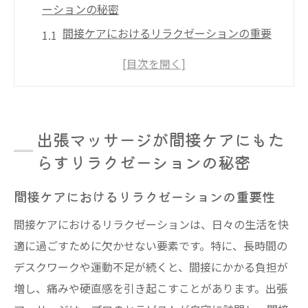
ーションの秘密
間接ケアにおけるリラクゼーションの重要
性
自宅でリラックスするための出張マッサー
ジの利点
間接の健康を守るための効果的なテクニッ
出張マッサージが間接ケアにもた
ク
らすリラクゼーションの秘密
ストレス軽減のためのプロのアプローチ
自然な癒しを提供するための環境作り
間接ケアにおけるリラクゼーションの重要性
日常生活におけるリラクゼーションの必要
間接ケアにおけるリラクゼーションは、日々の生活を快
性
適に過ごすために欠かせない要素です。特に、長時間の
自宅で始める間接ケア出張マッサージの魅力と
デスクワークや運動不足が続くと、間接にかかる負担が
は
増し、痛みや硬直感を引き起こすことがあります。出張