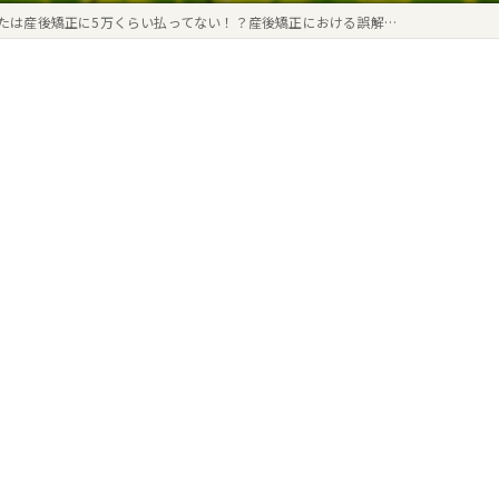
たは産後矯正に5万くらい払ってない！？産後矯正における誤解…