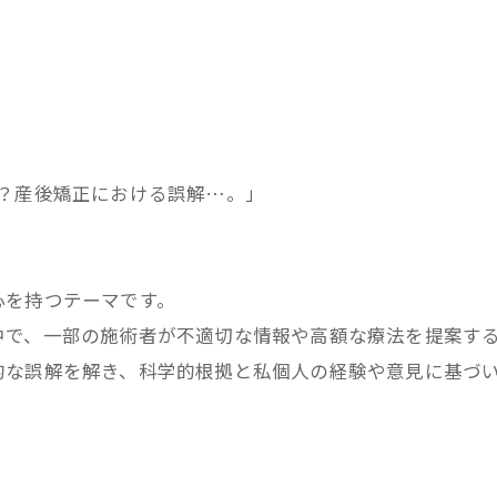
！？産後矯正における誤解…。」
心を持つテーマです。
中で、一部の施術者が不適切な情報や高額な療法を提案す
的な誤解を解き、科学的根拠と私個人の経験や意見に基づ