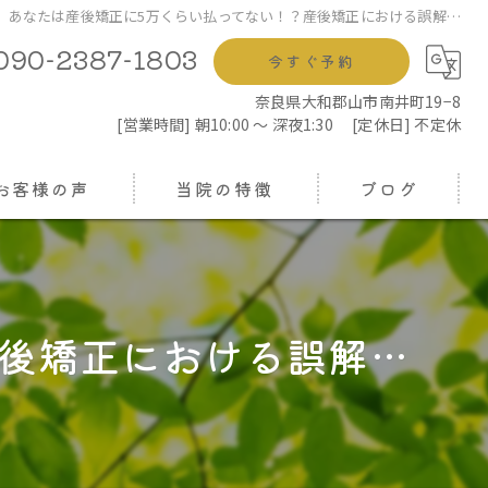
あなたは産後矯正に5万くらい払ってない！？産後矯正における誤解…
090-2387-1803
今すぐ予約
奈良県大和郡山市南井町19−8
[営業時間] 朝10:00 ～ 深夜1:30 [定休日] 不定休
お客様の声
当院の特徴
ブログ
鍼灸
コラム
もみほぐし
産後矯正における誤解…
骨盤矯正
ヘッドスパ